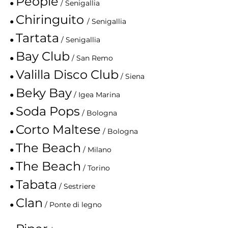
People
●
/ Senigallia
Chiringuito
●
/ Senigallia
Tartata
●
/ Senigallia
Bay Club
●
/ San Remo
Valilla Disco Club
●
/
Siena
Beky Bay
●
/ Igea Marina
Soda Pops
●
/ Bologna
Corto Maltese
●
/ Bologna
The Beach
●
/ Milano
The Beach
●
/ Torino
Tabata
●
/ Sestriere
Clan
●
/ Ponte di legno