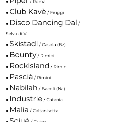
Piper
●
/ Roma
Club Kavè
●
/ Fiuggi
Disco Dancing
Dal
●
/
Selva di V.
Skistadl
●
/ Casola (Bz)
Bounty
●
/ Rimini
RockIsland
●
/ Rimini
Pascià
●
/ Rimini
Nabilah
●
/ Bacoli (Na)
Industrie
●
/ Catania
Malia
●
/ Caltanisetta
Sciuè
●
/ Cutro
Sea Garden
●
/ San Vito Lo