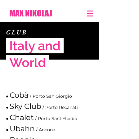
MAX NIKOLAJ
CLUB
Italy and
World
Cobà
●
/ Porto San Giorgio
Sky Club
●
/ Porto Recanati
Chalet
●
/ Porto Sant'Elpidio
Ubahn
●
/ Ancona